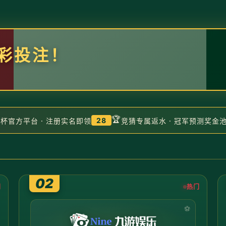
精彩投注！
🏆
官方平台 · 注册实名即领
竞猜专属返水 · 冠军预测奖金池
28
8
02
门
热门